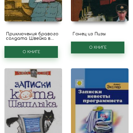
Приключения бравого
Гонец из Пизы
солдата Швейка в
русском плену
О КНИГЕ
О КНИГЕ