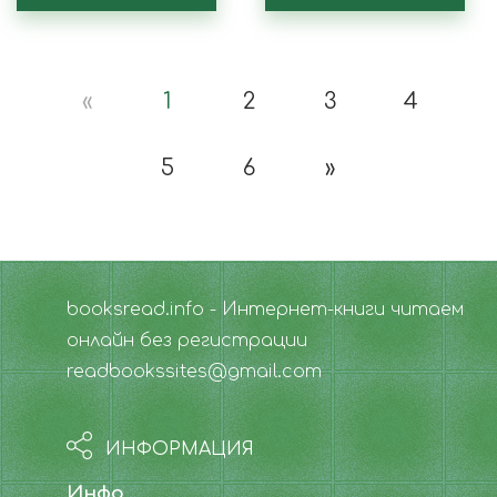
«
1
2
3
4
5
6
»
booksread.info - Интернет-книги читаем
онлайн без регистрации
readbookssites@gmail.com
ИНФОРМАЦИЯ
Инфо