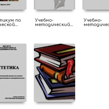
тикум по
Учебно-
Учебно-
ческой
методический
методиче
логии
комплекс по
комплекс 
дисциплине
учебной
"Этнопсихология"
дисципли
"Политиче
риторика