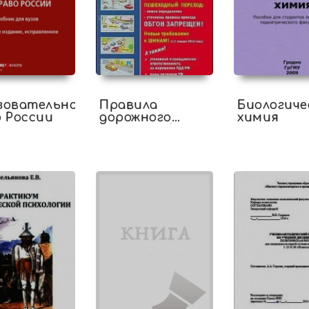
зовательное
Правила
Биологиче
 России
дорожного
химия
движения РФ
2015 год