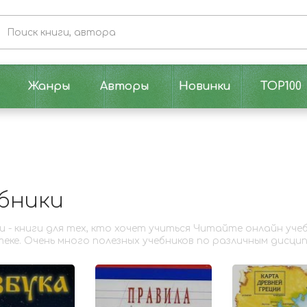
Жанры
Авторы
Новинки
TOP100
бники
и - книги для тех, кто хочет учиться Читайте онлайн уч
еке. Очень много полезных учебников по различным дисцип