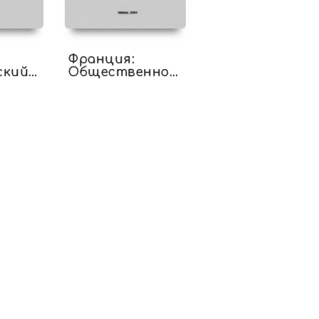
Франция:
ский
Общественно-
по
политические
реалии
не
ская
"