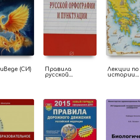
иВеде (СИ)
Правила
Лекции по
русской
истории
орфографии и
античност
пунктуации
История
Древней
Греции)