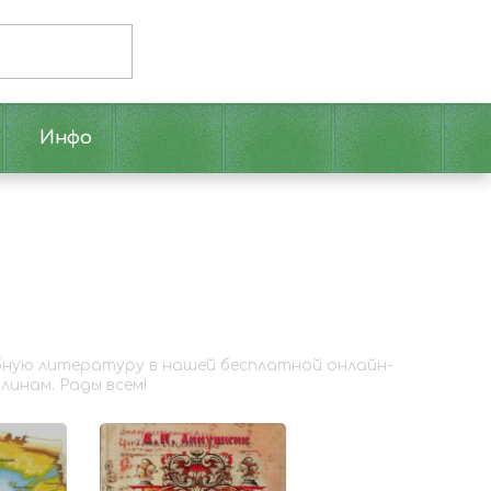
Инфо
ебную литературу в нашей бесплатной онлайн-
линам. Рады всем!