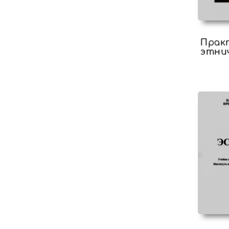
Прак
этни
психо