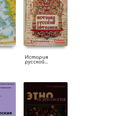
История
русской
и (I.
риторики.
Хрестоматия