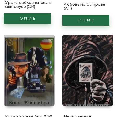
Уроки соблазнения... в
Любовь на острове
автобусе (СИ)
(ЛП)
О КНИГЕ
О КНИГЕ
Кольт 99 калибра (СИ)
Не наследник,