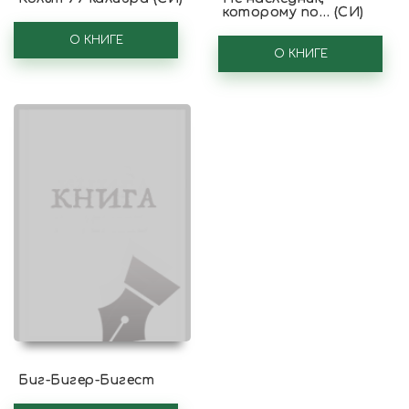
которому по… (СИ)
О КНИГЕ
О КНИГЕ
Биг-Бигер-Бигест