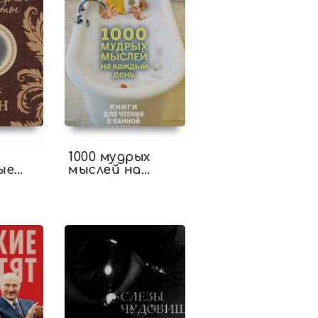
1000 мудрых
ые
мыслей на
 и
каждый день