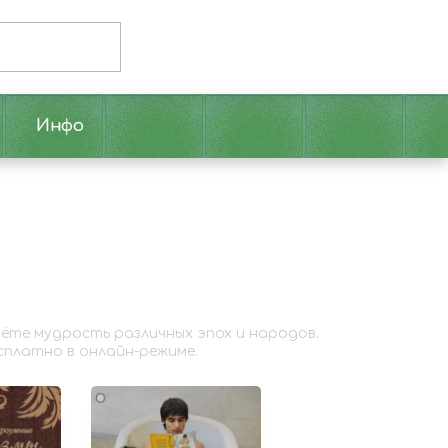
Инфо
дёте мудрость различных эпох и народов.
сплатно в онлайн-режиме.