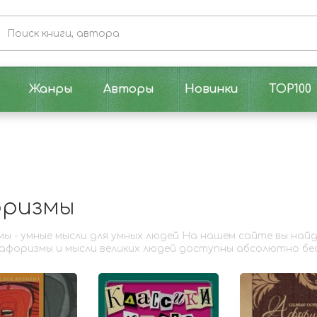
Жанры
Авторы
Новинки
TOP100
оризмы
ы - умные мысли для умных людей На нашем сайте вы най
афоризмы и мысли великих людей доступны абсолютно бе