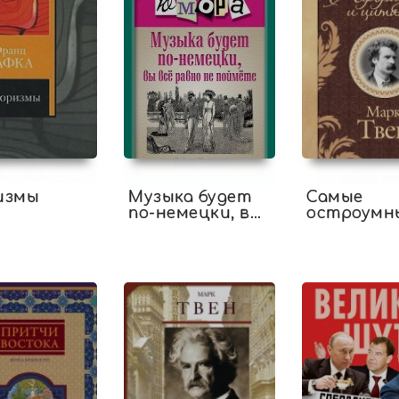
измы
Музыка будет
Самые
по-немецки, вы
остроумн
все равно не
афоризмы
поймете
цитаты