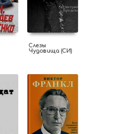
ь
Слезы
Чудовища (СИ)
и
о…
в