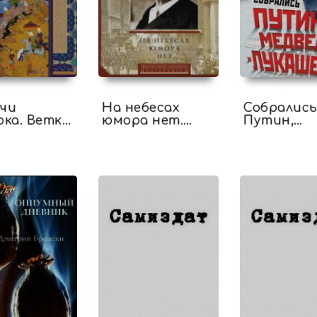
чи
На небесах
Собралис
ка. Ветка
юмора нет.
Путин,
ости
Афоризмы,
Медведев 
цитаты,
Лукашенк
высказывания
Перлы
политико