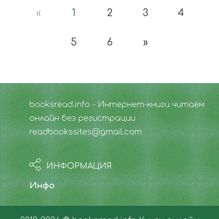
«
1
2
3
4
5
6
»
booksread.info - Интернет-книги читаем
онлайн без регистрации
readbookssites@gmail.com
ИНФОРМАЦИЯ
Инфо