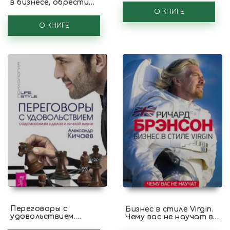
в бизнесе, обрести
финансовую свободу и
О КНИГЕ
жить счастливо
О КНИГЕ
Переговоры с
Бизнес в стиле Virgin.
удовольствием.
Чему вас не научат в
Садомазохизм в делах
бизнес-школе