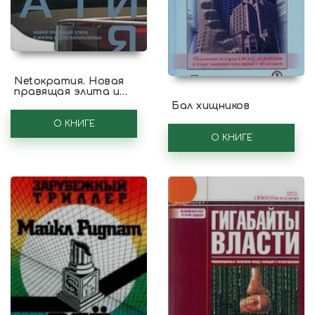
Nеtократия. Новая
правящая элита и
жизнь после
Бал хищников
капитализма
О КНИГЕ
О КНИГЕ