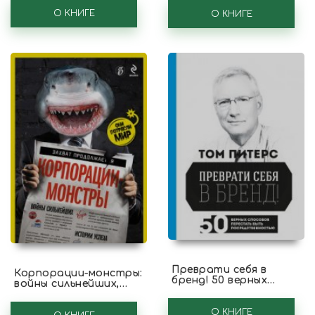
и личной жизни
О КНИГЕ
О КНИГЕ
Преврати себя в
Корпорации-монстры:
бренд! 50 верных
войны сильнейших,
способов перестать
истории успеха
быть
посредственностью
О КНИГЕ