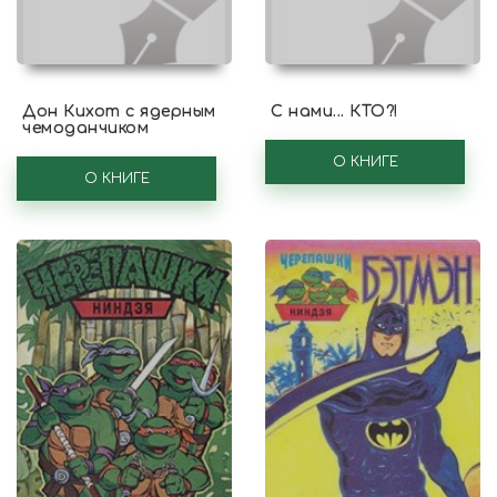
Дон Кихот с ядерным
С нами... КТО?!
чемоданчиком
О КНИГЕ
О КНИГЕ