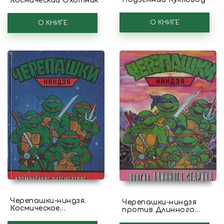
Космический Охотник
О КНИГЕ
О КНИГЕ
Черепашки-ниндзя.
Черепашки-ниндзя
Космическое
против Длинного
путешествие
Старика, его