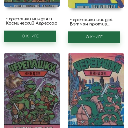
Черепашки ниндзя и
Черепашки-ниндзя.
Космический Агрессор
Бэтмэн против
Двудушника
О КНИГЕ
О КНИГЕ