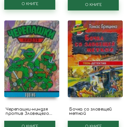
помощников карликов
О КНИГЕ
и блестящих шаров
О КНИГЕ
Черепашки-ниндзя
Бочка со зловещей
против Зловещего
меткой
Духа Мертвецов
О КНИГЕ
О КНИГЕ