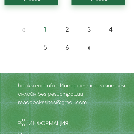
«
1
2
3
4
5
6
»
booksread.info - Интернет-книги читаем
онлайн без регистрации
readbookssites@gmail.com
ИНФОРМАЦИЯ