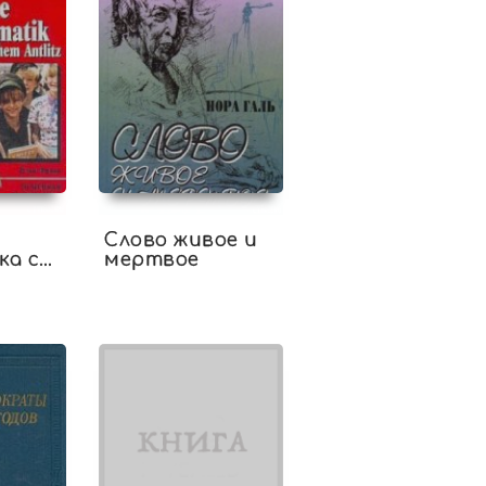
Слово живое и
ка с
мертвое
ким