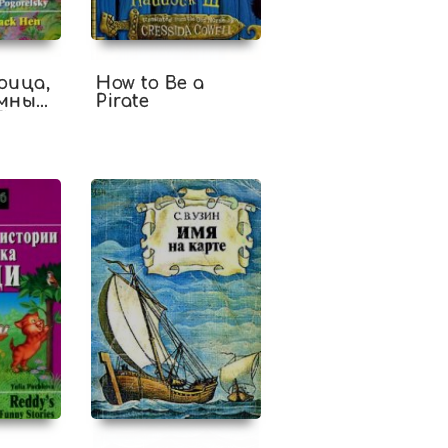
рица,
How to Be a
емные
Pirate
The