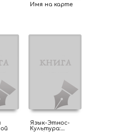
Имя на карте
эдди
и
Язык-Этнос-
ной
Культура:
проблема
взаимоотношений