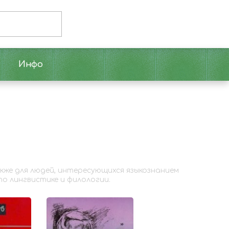
Инфо
кже для людей, интересующихся языкознанием
о лингвистике и филологии.