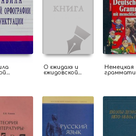
ила
О «жидах» и
Немецкая
ой
«жидовской
граммати
графии и
вере» в
человечес
туации
народных
лицом
представлениях
восточных
славян