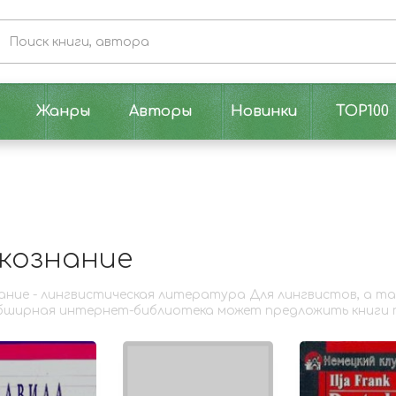
Жанры
Авторы
Новинки
TOP100
кознание
ание - лингвистическая литература Для лингвистов, а та
ширная интернет-библиотека может предложить книги п