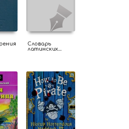
рения
Словарь
латинских
выражений