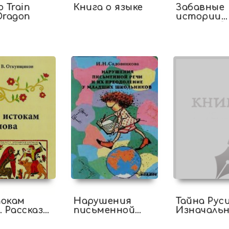
o Train
Книга о языке
Забавные
Dragon
истории
котенка Р
токам
Нарушения
Тайна Рус
. Рассказы
письменной
Изначаль
ке
речи и их
ологии
преодоление у