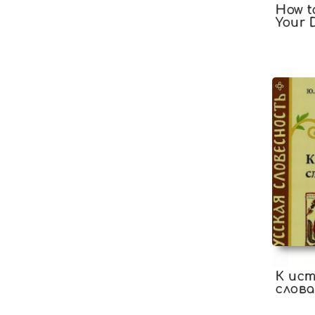
How t
Your 
К ис
слова
о нау
этим