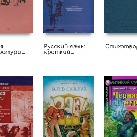
я
Русский язык:
Стихотво
ратуры
краткий
рда
теоретический
курс