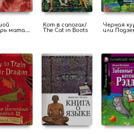
шой
Кот в сапогах/
Черная ку
рь мата.
The Cat in Boots
или Подз
жители / 
Black Hen