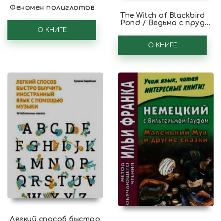
Феномен полиглотов
The Witch of Blackbird
Pond / Ведьма с пруда
О КНИГЕ
Черных Дроздов. 10-11
классы
О КНИГЕ
Легкий способ быстро