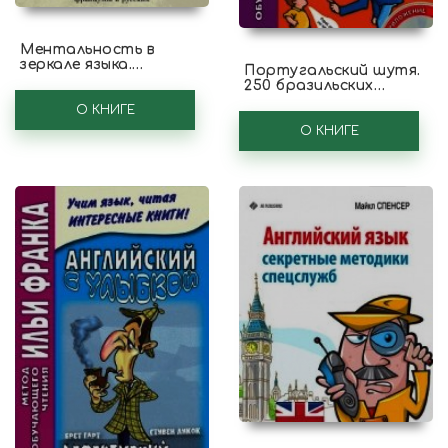
Ментальность в
зеркале языка.
Португальский шутя.
Некоторые базовые
250 бразильских
мировоззренческие
анекдотов
концепты французов и
О КНИГЕ
русских
О КНИГЕ