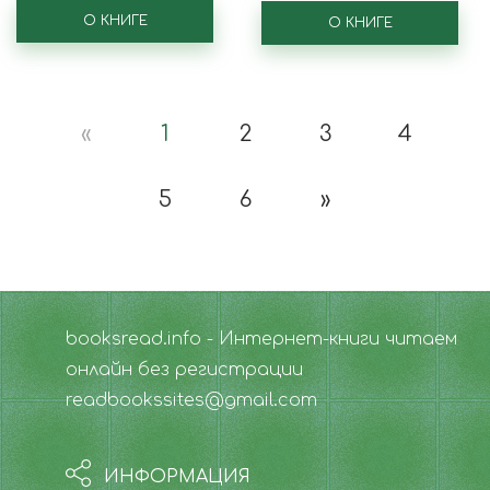
Эпитафии
Gustave Flaubert. Un
О КНИГЕ
cceur simple
О КНИГЕ
«
1
2
3
4
5
6
»
booksread.info - Интернет-книги читаем
онлайн без регистрации
readbookssites@gmail.com
ИНФОРМАЦИЯ