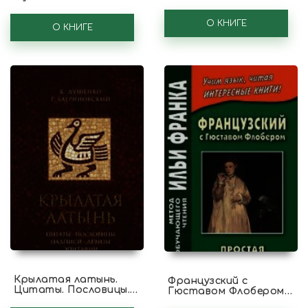
Непереводимое в
переводе
О КНИГЕ
О КНИГЕ
Крылатая латынь.
Французский с
Цитаты. Пословицы.
Гюставом Флобером.
Надписи. Девизы.
Простая душа /