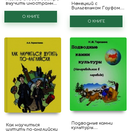
выучить иностранный
Немецкий с
язык с помощью
Вильгельмом Гауфом.
музыки. 90
Маленький Мук и
действенных советов
О КНИГЕ
другие сказки
О КНИГЕ
Подводные камни
Как научиться
культуры.
шутить по-английски