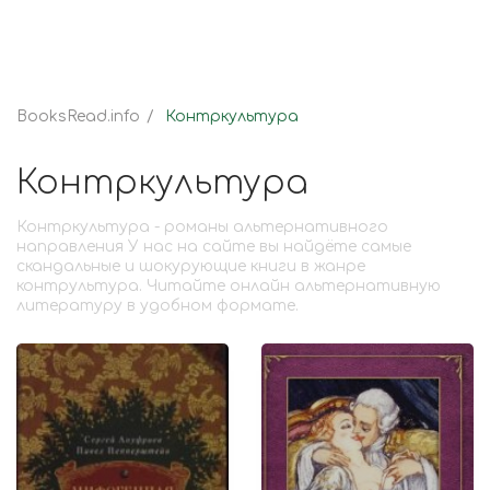
BooksRead.info
Контркультура
Контркультура
Контркультура - романы альтернативного
направления У нас на сайте вы найдёте самые
скандальные и шокурующие книги в жанре
контрультура. Читайте онлайн альтернативную
литературу в удобном формате.