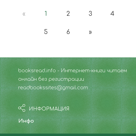
«
1
2
3
4
5
6
»
booksread.info - Интернет-книги читаем
онлайн без регистрации
readbookssites@gmail.com
ИНФОРМАЦИЯ
Инфо