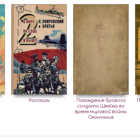
Рассказы
Похождения бравого
П
солдата Швейка во
время мировой войны.
Окончание