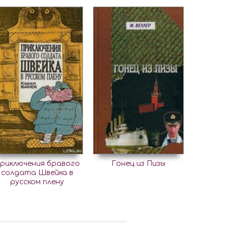
риключения бравого
Гонец из Пизы
солдата Швейка в
русском плену