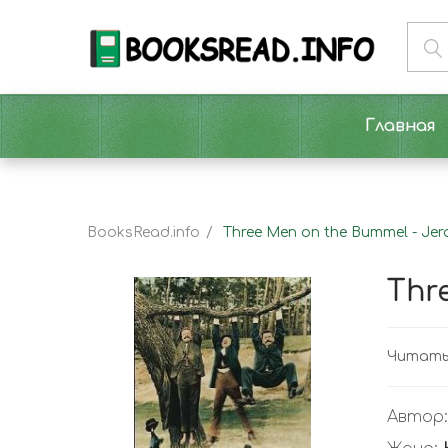
Главная
BooksRead.info
Three Men on the Bummel - Je
Thr
Читать 
Автор