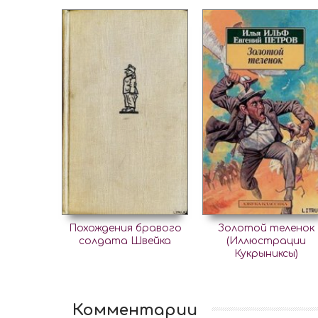
Похождения бравого
Золотой теленок
солдата Швейка
(Иллюстрации
Кукрыниксы)
Комментарии