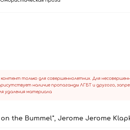
Юмористическая проза
 контент только для совершеннолетних. Для несоверше
 присутствует наличие пропаганды ЛГБТ и другого, запр
ля удаления материала
 on the Bummel", Jerome Jerome Klap