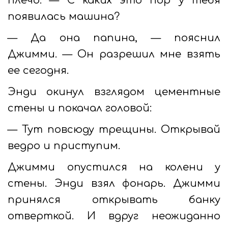
плечо. — С каких это пор у тебя
появилась машина?
— Да она папина, — пояснил
Джимми. — Он разрешил мне взять
ее сегодня.
Энди окинул взглядом цементные
стены и покачал головой:
— Тут повсюду трещины. Открывай
ведро и приступим.
Джимми опустился на колени у
стены. Энди взял фонарь. Джимми
принялся открывать банку
отверткой. И вдруг неожиданно