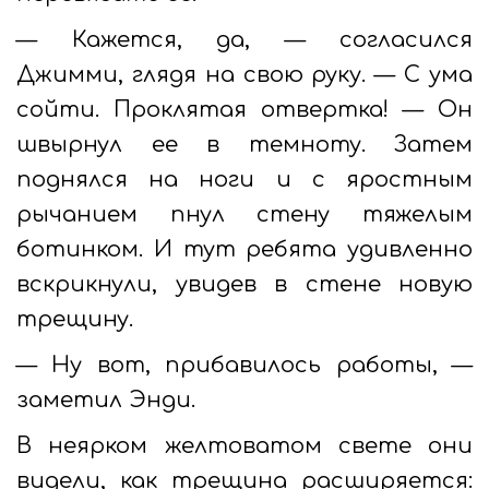
— Кажется, да, — согласился
Джимми, глядя на свою руку. — С ума
сойти. Проклятая отвертка! — Он
швырнул ее в темноту. Затем
поднялся на ноги и с яростным
рычанием пнул стену тяжелым
ботинком. И тут ребята удивленно
вскрикнули, увидев в стене новую
трещину.
— Ну вот, прибавилось работы, —
заметил Энди.
В неярком желтоватом свете они
видели, как трещина расширяется: