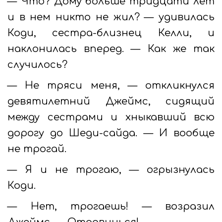
— Что? Дому больше тридцати лет
и в нем никто не жил? — удивилась
Коди, сестра-близнец Келли, и
наклонилась вперед. — Как же так
случилось?
— Не тряси меня, — откликнулся
девятилетний Джеймс, сидящий
между сестрами и хныкавший всю
дорогу до Шеди-сайда. — И вообще
не трогай.
— Я и не трогаю, — огрызнулась
Коди.
— Нет, трогаешь! — возразил