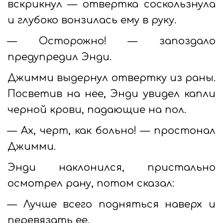
вскрикнул — отвертка соскользнула
и глубоко вонзилась ему в руку.
— Осторожно! — запоздало
предупредил Энди.
Джимми выдернул отвертку из раны.
Посветив на нее, Энди увидел капли
черной крови, падающие на пол.
— Ах, черт, как больно! — простонал
Джимми.
Энди наклонился, пристально
осмотрел рану, потом сказал:
— Лучше всего подняться наверх и
перевязать ее.