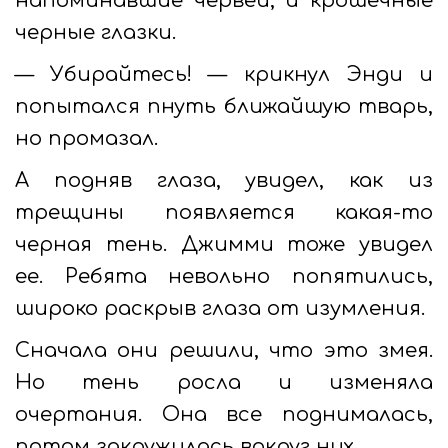
напоминавшие червей, и крошечные
черные глазки.
— Убирайтесь! — крикнул Энди и
попытался пнуть ближайшую тварь,
но промазал.
А подняв глаза, увидел, как из
трещины появляется какая-то
черная тень. Джимми тоже увидел
ее. Ребята невольно попятились,
широко раскрыв глаза от изумления.
Сначала они решили, что это змея.
Но тень росла и изменяла
очертания. Она все поднималась,
потом закружилась вокруг них.