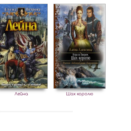
Лейна
Шах королю