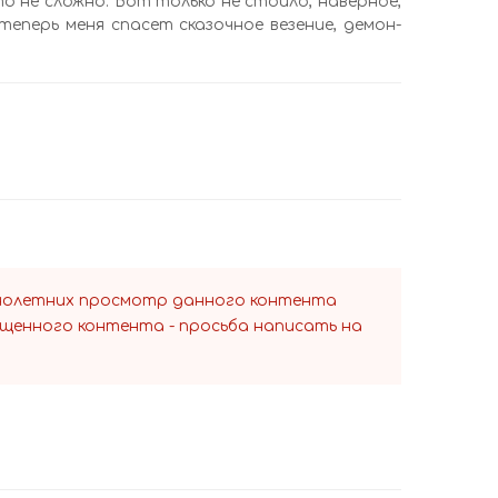
не сложно. Вот только не стоило, наверное,
еперь меня спасет сказочное везение, демон-
ннолетних просмотр данного контента
ещенного контента - просьба написать на