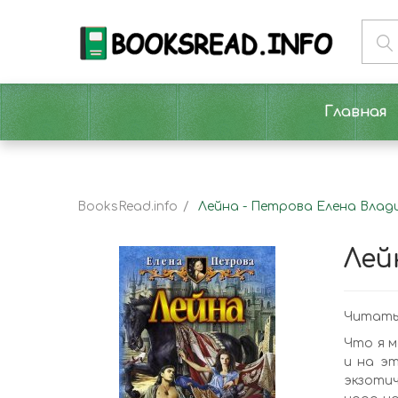
Главная
BooksRead.info
Лейна - Петрова Елена Вла
Лей
Читать
Что я м
и на эт
экзотич