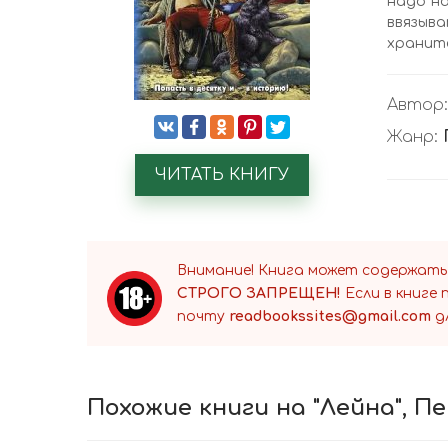
надо на
ввязыва
храните
Автор
Жанр:
ЧИТАТЬ КНИГУ
Внимание! Книга может содержать
СТРОГО ЗАПРЕЩЕН!
Если в книге
почту
readbookssites@gmail.com
д
Похожие книги на "Лейна", 