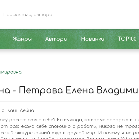
Жанры
Авторы
Новинки
TOP100
димировна
на - Петрова Елена Владим
 онлайн Лейна
огу рассказать о себе? Есть люди, которые попадают в и
от раз: ехала себе спокойно с работы, никого не трог
еский экскурсионный тур в другой мир. И почему я не ра