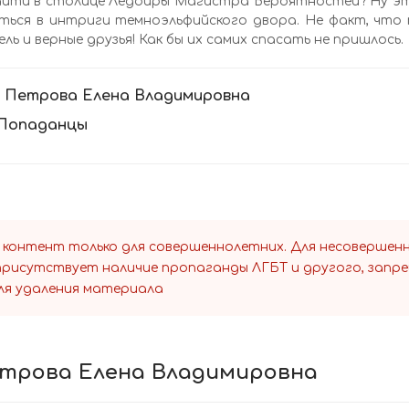
йти в столице Ледойры Магистра Вероятностей? Ну это 
ться в интриги темноэльфийского двора. Не факт, что т
ль и верные друзья! Как бы их самих спасать не пришлось.
:
Петрова Елена Владимировна
Попаданцы
 контент только для совершеннолетних. Для несоверше
 присутствует наличие пропаганды ЛГБТ и другого, запр
ля удаления материала
Петрова Елена Владимировна