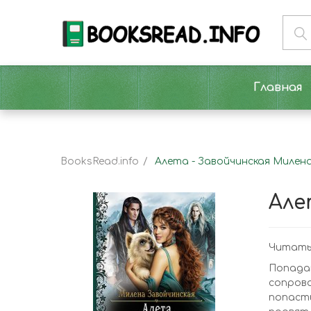
Главная
BooksRead.info
Алета - Завойчинская Милен
Але
Читать
Попада
сопров
попасть