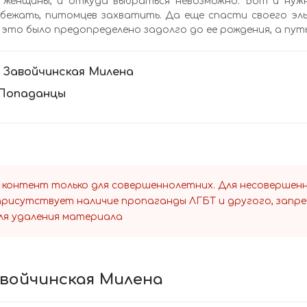
 женщины, и откуда выбраться невозможно. Вот и нуж
бежать, питомцев захватить. Да еще спасти своего эль
 это было предопределено задолго до ее рождения, а путь 
:
Завойчинская Милена
Попаданцы
 контент только для совершеннолетних. Для несоверше
 присутствует наличие пропаганды ЛГБТ и другого, запр
ля удаления материала
авойчинская Милена