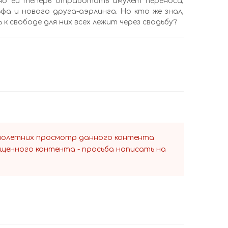
но ей теперь отработать амулет переноса,
фа и нового друга-аэрлинга. Но кто же знал,
к свободе для них всех лежит через свадьбу?
ннолетних просмотр данного контента
ещенного контента - просьба написать на