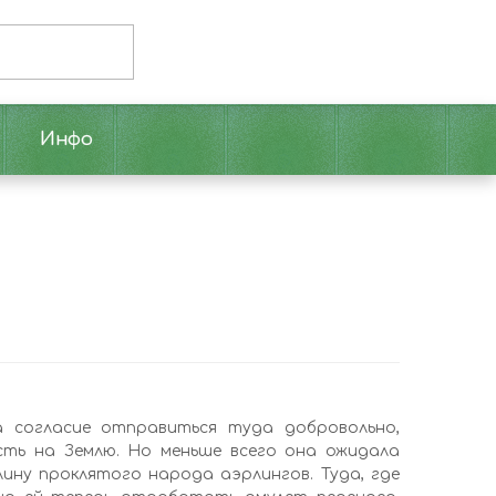
Инфо
а согласие отправиться туда добровольно,
сть на Землю. Но меньше всего она ожидала
лину проклятого народа аэрлингов. Туда, где