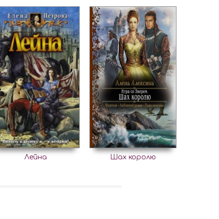
Лейна
Шах королю