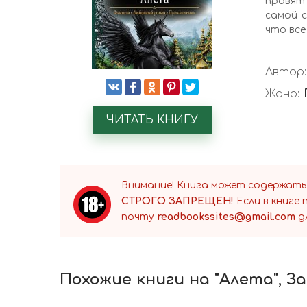
правят
самой с
что все
Автор
Жанр:
ЧИТАТЬ КНИГУ
Внимание! Книга может содержать
СТРОГО ЗАПРЕЩЕН!
Если в книге
почту
readbookssites@gmail.com
д
Похожие книги на "Алета", З