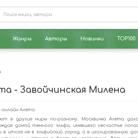
Жанры
Авторы
Новинки
TOP100
а
та - Завойчинская Милена
 онлайн Алета
ют в другие миры по-разному. Москвичка Алета дал
ождая домой темного эльфа, имевшего несчастье попа
 в итоге не в эльфийский город, а в изолированную до