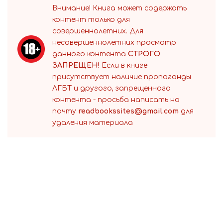
Внимание! Книга может содержать
контент только для
совершеннолетних. Для
несовершеннолетних просмотр
данного контента
СТРОГО
ЗАПРЕЩЕН!
Если в книге
присутствует наличие пропаганды
ЛГБТ и другого, запрещенного
контента - просьба написать на
почту
readbookssites@gmail.com
для
удаления материала