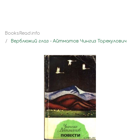
BooksRead.info
Верблюжий глаз - Айтматов Чингиз Торекулович