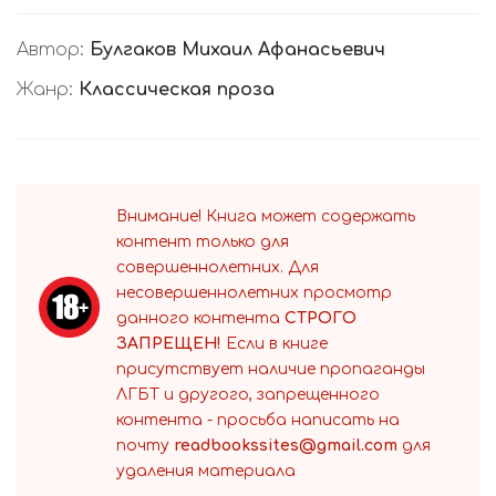
Автор:
Булгаков Михаил Афанасьевич
Жанр:
Классическая проза
Внимание! Книга может содержать
контент только для
совершеннолетних. Для
несовершеннолетних просмотр
данного контента
СТРОГО
ЗАПРЕЩЕН!
Если в книге
присутствует наличие пропаганды
ЛГБТ и другого, запрещенного
контента - просьба написать на
почту
readbookssites@gmail.com
для
удаления материала