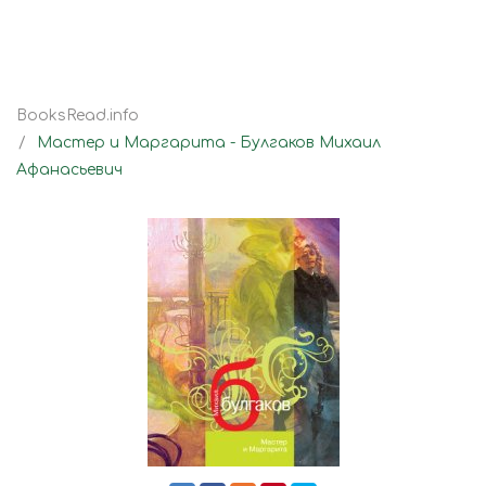
BooksRead.info
Мастер и Маргарита - Булгаков Михаил
Афанасьевич