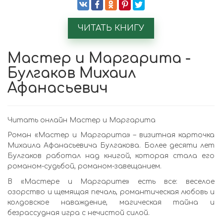
ЧИТАТЬ КНИГУ
Мастер и Маргарита -
Булгаков Михаил
Афанасьевич
Читать онлайн Мастер и Маргарита
Роман «Мастер и Маргарита» – визитная карточка
Михаила Афанасьевича Булгакова. Более десяти лет
Булгаков работал над книгой, которая стала его
романом-судьбой, романом-завещанием.
В «Мастере и Маргарите» есть все: веселое
озорство и щемящая печаль, романтическая любовь и
колдовское наваждение, магическая тайна и
безрассудная игра с нечистой силой.