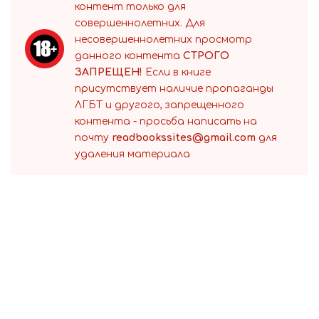
контент только для
совершеннолетних. Для
несовершеннолетних просмотр
данного контента
СТРОГО
ЗАПРЕЩЕН!
Если в книге
присутствует наличие пропаганды
ЛГБТ и другого, запрещенного
контента - просьба написать на
почту
readbookssites@gmail.com
для
удаления материала