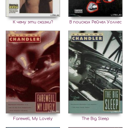
К чему эти сказки?
В поисках Рейчел Уоллес
Farewell, My Lovely
The Big Sleep