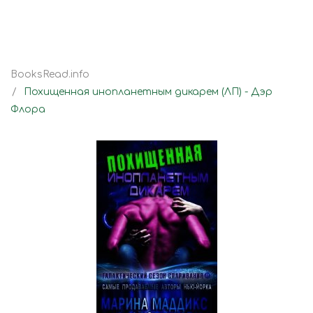
BooksRead.info
Похищенная инопланетным дикарем (ЛП) - Дэр
Флора