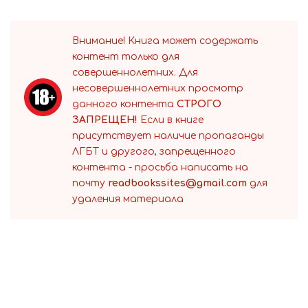
Внимание! Книга может содержать
контент только для
совершеннолетних. Для
несовершеннолетних просмотр
данного контента
СТРОГО
ЗАПРЕЩЕН!
Если в книге
присутствует наличие пропаганды
ЛГБТ и другого, запрещенного
контента - просьба написать на
почту
readbookssites@gmail.com
для
удаления материала