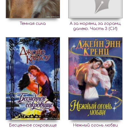
Темная сила
А за морями, за горами,
далеко. Часть 3 (СИ)
Бесценное сокровище
Нежный огонь любви