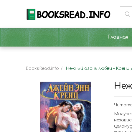
Главная
BooksRead.info
Нежный огонь любви - Кренц
Неж
Читать
Могуче
независ
целомуд