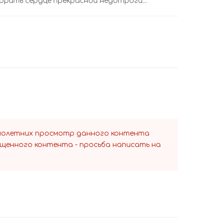
орить сердце прекрасной недотроги...
ннолетних просмотр данного контента
ещенного контента - просьба написать на