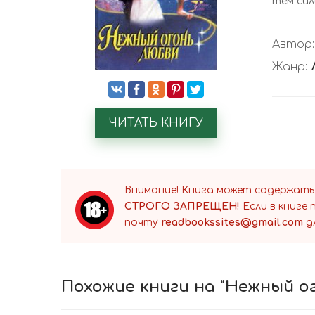
тем сил
Автор
Жанр:
ЧИТАТЬ КНИГУ
Внимание! Книга может содержать
СТРОГО ЗАПРЕЩЕН!
Если в книге
почту
readbookssites@gmail.com
д
Похожие книги на "Нежный о