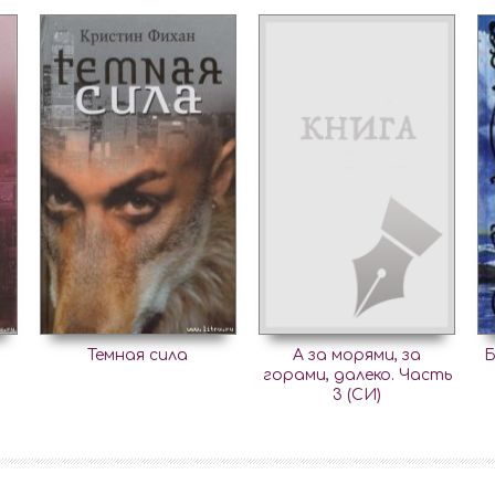
Темная сила
А за морями, за
Б
горами, далеко. Часть
3 (СИ)