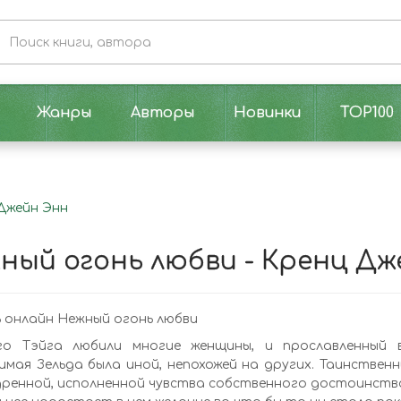
Жанры
Авторы
Новинки
TOP100
 Джейн Энн
ный огонь любви - Кренц Дж
 онлайн Нежный огонь любви
го Тэйга любили многие женщины, и прославленный 
имая Зельда была иной, непохожей на других. Таинствен
ренной, исполненной чувства собственного достоинства