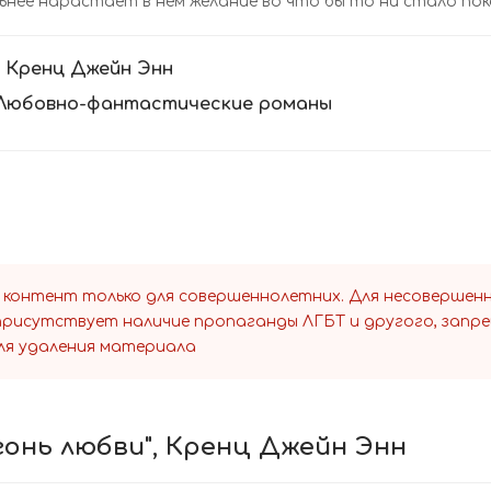
ьнее нарастает в нем желание во что бы то ни стало пок
:
Кренц Джейн Энн
Любовно-фантастические романы
 контент только для совершеннолетних. Для несоверше
 присутствует наличие пропаганды ЛГБТ и другого, запр
ля удаления материала
гонь любви", Кренц Джейн Энн