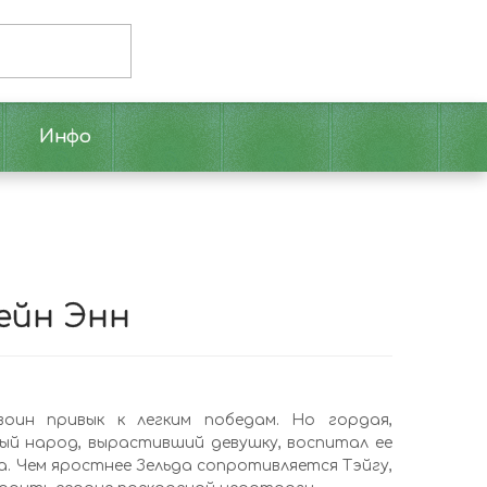
Инфо
ейн Энн
воин привык к легким победам. Но гордая,
ный народ, вырастивший девушку, воспитал ее
. Чем яростнее Зельда сопротивляется Тэйгу,