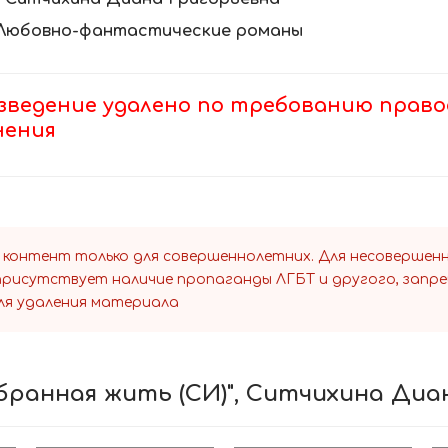
Любовно-фантастические романы
зведение удалено по требованию право
нения
 контент только для совершеннолетних. Для несоверше
 присутствует наличие пропаганды ЛГБТ и другого, запр
ля удаления материала
збранная жить (СИ)", Ситчихина Ди