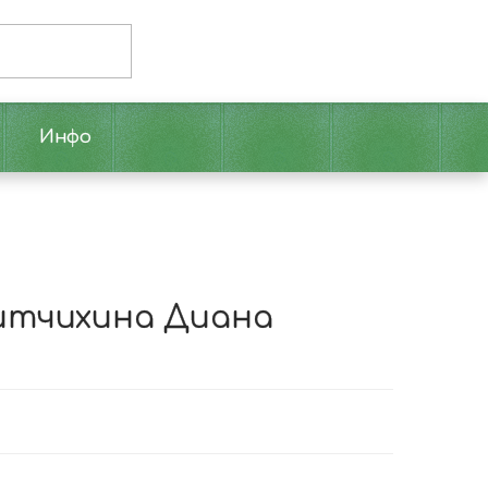
Инфо
Ситчихина Диана