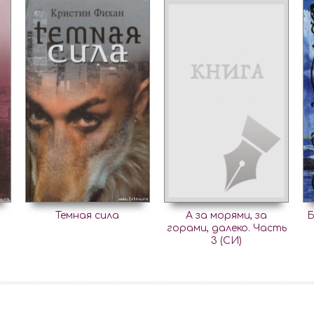
Темная сила
А за морями, за
Б
горами, далеко. Часть
3 (СИ)