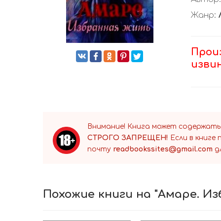
Жанр:
Прои
изви
Внимание! Книга может содержать
СТРОГО ЗАПРЕЩЕН!
Если в книге
почту
readbookssites@gmail.com
д
Похожие книги на "Амаре. И