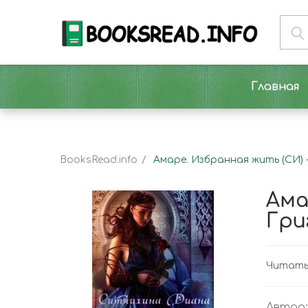
Главная
BooksRead.info
Амаре. Избранная жить (СИ)
Ама
Гри
Читать 
Автор