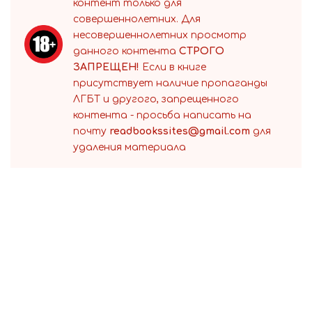
контент только для
совершеннолетних. Для
несовершеннолетних просмотр
данного контента
СТРОГО
ЗАПРЕЩЕН!
Если в книге
присутствует наличие пропаганды
ЛГБТ и другого, запрещенного
контента - просьба написать на
почту
readbookssites@gmail.com
для
удаления материала