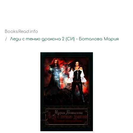
BooksRead.info
Леди с тенью дракона 2 (СИ) - Боталова Мария