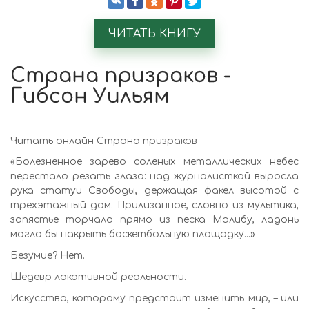
ЧИТАТЬ КНИГУ
Страна призраков -
Гибсон Уильям
Читать онлайн Страна призраков
«Болезненное зарево соленых металлических небес
перестало резать глаза: над журналисткой выросла
рука статуи Свободы, держащая факел высотой с
трехэтажный дом. Прилизанное, словно из мультика,
запястье торчало прямо из песка Малибу, ладонь
могла бы накрыть баскетбольную площадку...»
Безумие? Нет.
Шедевр локативной реальности.
Искусство, которому предстоит изменить мир, – или