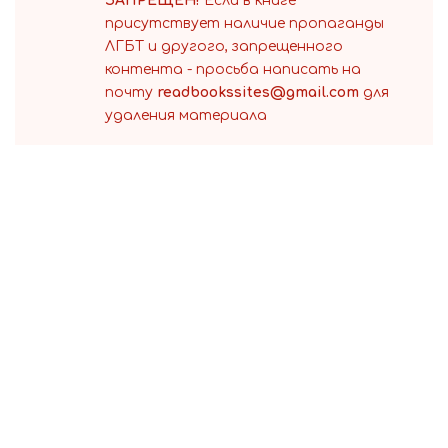
ЗАПРЕЩЕН!
Если в книге
присутствует наличие пропаганды
ЛГБТ и другого, запрещенного
контента - просьба написать на
почту
readbookssites@gmail.com
для
удаления материала