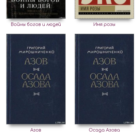
Войны богов и людей
Имя розы
Азов
Осада Азова