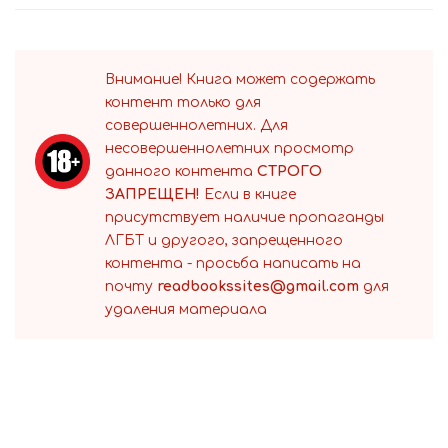
Внимание! Книга может содержать
контент только для
совершеннолетних. Для
несовершеннолетних просмотр
данного контента
СТРОГО
ЗАПРЕЩЕН!
Если в книге
присутствует наличие пропаганды
ЛГБТ и другого, запрещенного
контента - просьба написать на
почту
readbookssites@gmail.com
для
удаления материала