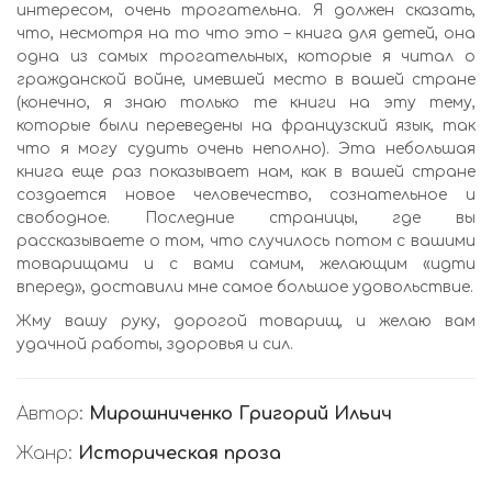
интересом, очень трогательна. Я должен сказать,
что, несмотря на то что это – книга для детей, она
одна из самых трогательных, которые я читал о
гражданской войне, имевшей место в вашей стране
(конечно, я знаю только те книги на эту тему,
которые были переведены на французский язык, так
что я могу судить очень неполно). Эта небольшая
книга еще раз показывает нам, как в вашей стране
создается новое человечество, сознательное и
свободное. Последние страницы, где вы
рассказываете о том, что случилось потом с вашими
товарищами и с вами самим, желающим «идти
вперед», доставили мне самое большое удовольствие.
Жму вашу руку, дорогой товарищ, и желаю вам
удачной работы, здоровья и сил.
Автор:
Мирошниченко Григорий Ильич
Жанр:
Историческая проза