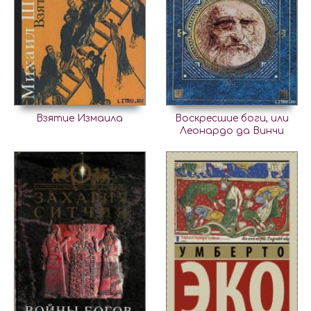
Взятие Измаила
Воскресшие боги, или
Леонардо да Винчи