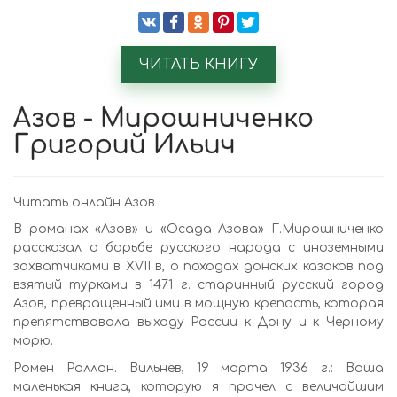
ЧИТАТЬ КНИГУ
Азов - Мирошниченко
Григорий Ильич
Читать онлайн Азов
В романах «Азов» и «Осада Азова» Г.Мирошниченко
рассказал о борьбе русского народа с иноземными
захватчиками в XVII в, о походах донских казаков под
взятый турками в 1471 г. старинный русский город
Азов, превращенный ими в мощную крепость, которая
препятствовала выходу России к Дону и к Черному
морю.
Ромен Роллан. Вильнев, 19 марта 1936 г.: Ваша
маленькая книга, которую я прочел с величайшим