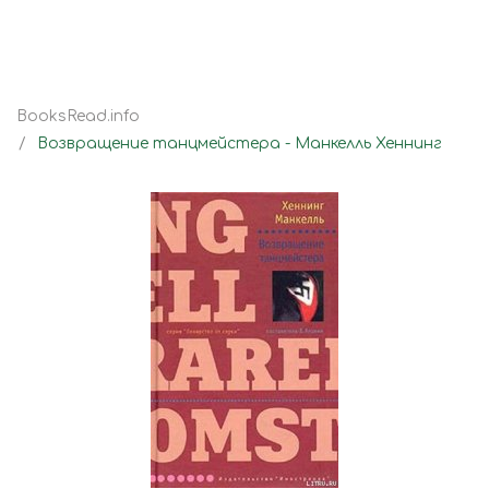
BooksRead.info
Возвращение танцмейстера - Манкелль Хеннинг