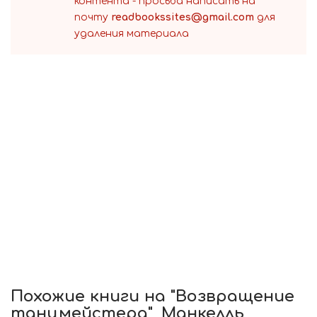
контента - просьба написать на
почту
readbookssites@gmail.com
для
удаления материала
Похожие книги на "Возвращение
танцмейстера", Манкелль