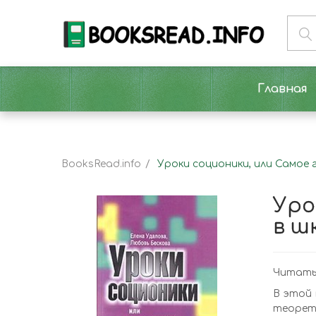
Главная
BooksRead.info
Уроки соционики, или Самое г
Уро
в ш
Читать 
В этой 
теорет