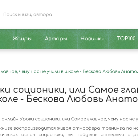
Жанры
Авторы
Новинки
TOP100
лавное, чему нас не учили в школе - Бескова Любовь Анато
ки соционики, или Самое глав
коле - Бескова Любовь Анат
онлайн Уроки соционики, или Самое главное, чему нас не у
книге воспроизводится живая атмосфера тренинга по н
ических основ соционики, вы найдете интервью с р