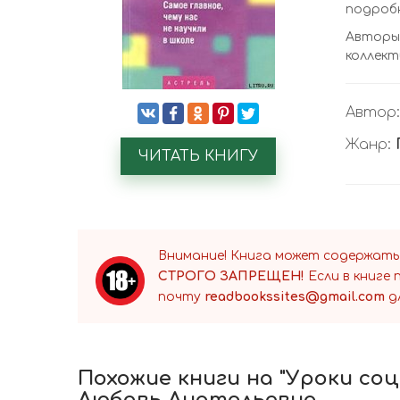
подробн
Авторы
коллект
Автор
Жанр:
ЧИТАТЬ КНИГУ
Внимание! Книга может содержать
СТРОГО ЗАПРЕЩЕН!
Если в книге
почту
readbookssites@gmail.com
д
Похожие книги на "Уроки соци
Любовь Анатольевна