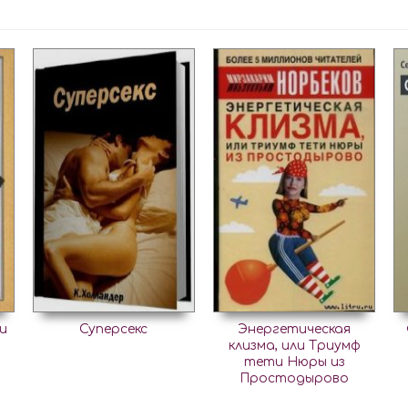
и
Суперсекс
Энергетическая
клизма, или Триумф
тети Нюры из
Простодырово