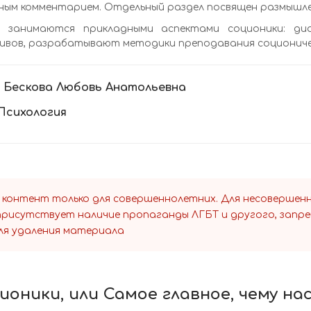
ым комментарием. Отдельный раздел посвящен размышлен
 занимаются прикладными аспектами соционики: диа
ивов, разрабатывают методики преподавания социониче
:
Бескова Любовь Анатольевна
Психология
 контент только для совершеннолетних. Для несоверше
 присутствует наличие пропаганды ЛГБТ и другого, запр
ля удаления материала
оники, или Самое главное, чему нас