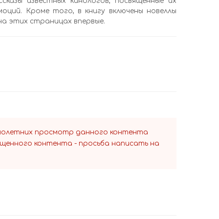
сказы известных кинологов, посвященные их
моций. Кроме того, в книгу включены новеллы
на этих страницах впервые.
ннолетних просмотр данного контента
ещенного контента - просьба написать на