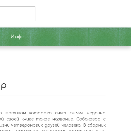
Инфо
тр
по мотивам которого снят фильм, недавно
й своей книге такое название. Собаковод с
зни четвероногих друзей человека. В сборник