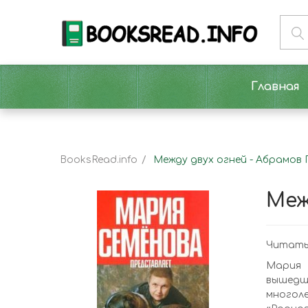
Главная
BooksRead.info
Между двух огней - Абрамов
Меж
Читать 
Мария 
вышедш
многоле