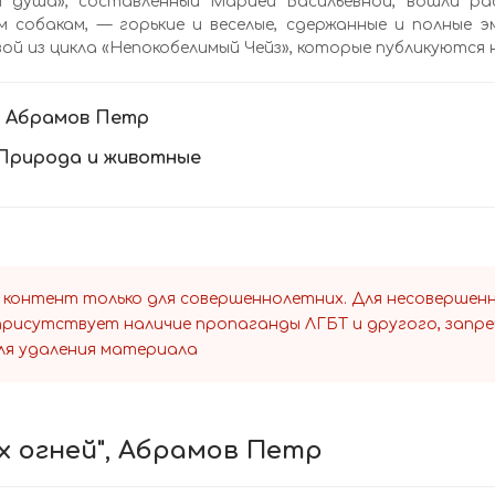
я душа», составленный Марией Васильевной, вошли рас
 собакам, — горькие и веселые, сдержанные и полные э
ой из цикла «Непокобелимый Чейз», которые публикуются 
:
Абрамов Петр
Природа и животные
 контент только для совершеннолетних. Для несоверше
 присутствует наличие пропаганды ЛГБТ и другого, запр
ля удаления материала
х огней", Абрамов Петр