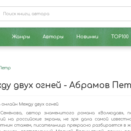
Жанры
Авторы
Новинки
TOP100
 Петр
ду двух огней - Абрамов Пе
онлайн Между двух огней
Семёнова, автор знаменитого романа «Волкодав», 
ий на российские экраны, не зря дала самой известно
тним стажем, писательница прекрасно разбирается в жи