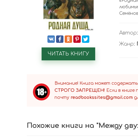
«Родна
любимым
Семёнов
Автор
Жанр:
ЧИТАТЬ КНИГУ
Внимание! Книга может содержать
СТРОГО ЗАПРЕЩЕН!
Если в книге
почту
readbookssites@gmail.com
д
Похожие книги на "Между дву