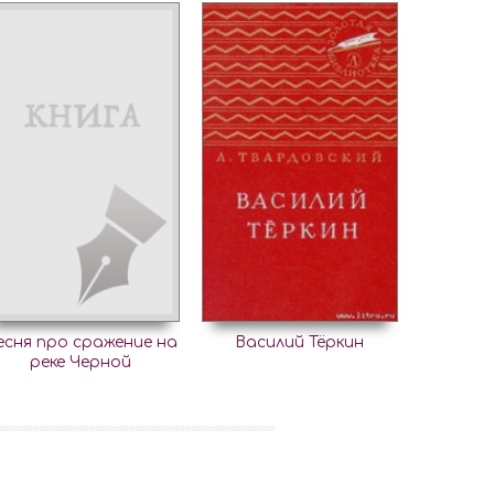
есня про сражение на
Василий Тёркин
реке Черной