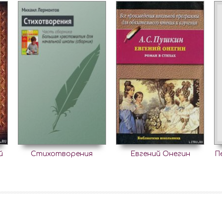
й
Стихотворения
Евгений Онегин
П