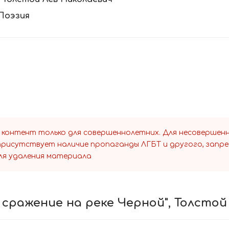
Поэзия
 контент только для совершеннолетних. Для несоверше
 присутствует наличие пропаганды ЛГБТ и другого, запр
ля удаления материала
 сражение на реке Черной", Толсто