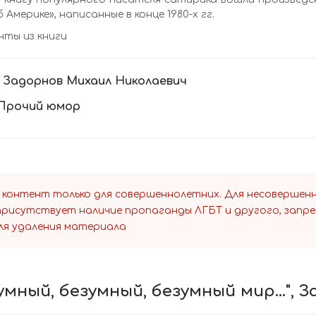
 Америке», написанные в конце 1980-х гг.
ты из книги
:
Задорнов Михаил Николаевич
Прочий юмор
 контент только для совершеннолетних. Для несоверше
 присутствует наличие пропаганды ЛГБТ и другого, запр
ля удаления материала
мный, безумный, безумный мир...", 