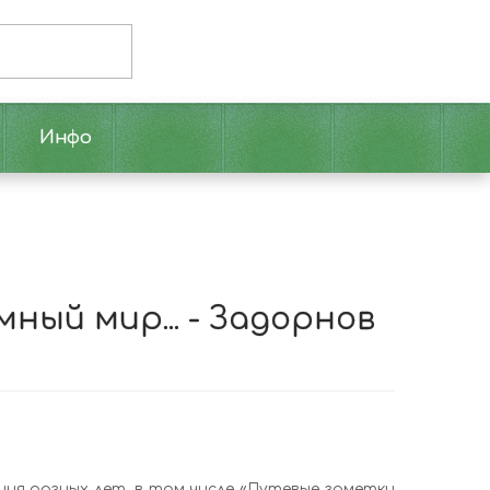
Инфо
ный мир... - Задорнов
ия разных лет, в том числе «Путевые заметки