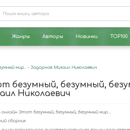
Жанры
Авторы
Новинки
TOP100
зумный мир... - Задорнов Михаил Николаевич
т безумный, безумный, безум
аил Николаевич
онлайн Этот безумный, безумный, безумный мир...
кий сборник
 книгу популярного писателя-сатирика вошли произведен