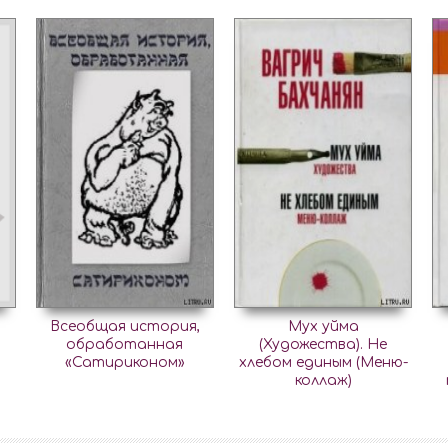
Всеобщая история,
Мух уйма
обработанная
(Художества). Не
«Сатириконом»
хлебом единым (Меню-
коллаж)