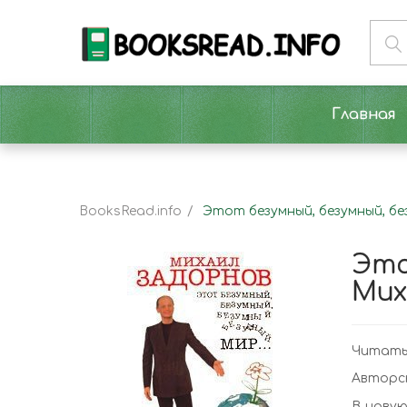
Главная
BooksRead.info
Этот безумный, безумный, бе
Это
Мих
Читать 
Авторс
В новую