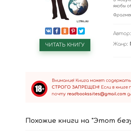
якобы об
Фрагмен
Автор
Жанр:
ЧИТАТЬ КНИГУ
Внимание! Книга может содержать
СТРОГО ЗАПРЕЩЕН!
Если в книге
почту
readbookssites@gmail.com
д
Похожие книги на "Этот безу