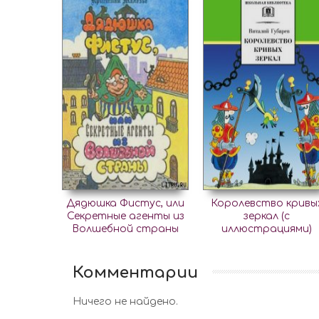
Дядюшка Фистус, или
Королевство кривы
Секретные агенты из
зеркал (с
Волшебной страны
иллюстрациями)
Комментарии
Ничего не найдено.