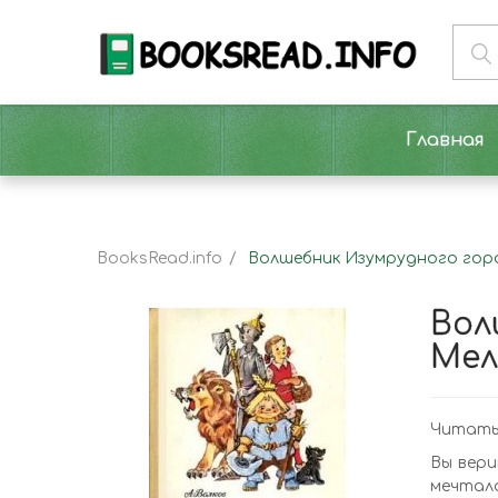
Главная
BooksRead.info
Волшебник Изумрудного горо
Вол
Мел
Читать
Вы вери
мечтала