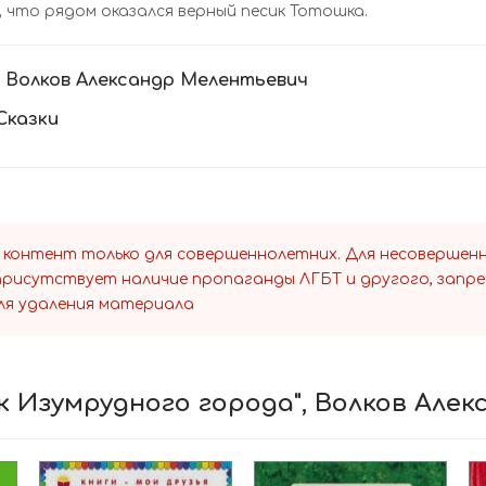
 что рядом оказался верный песик Тотошка.
:
Волков Александр Мелентьевич
Сказки
 контент только для совершеннолетних. Для несоверше
 присутствует наличие пропаганды ЛГБТ и другого, запр
ля удаления материала
к Изумрудного города", Волков Але