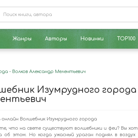
Жанры
Авторы
Новинки
TOP100
да - Волков Александр Мелентьевич
шебник Изумрудного города 
ентьевич
 онлайн Волшебник Изумрудного города
те, что на свете существуют волшебники и феи? Вы хо
 об этом. Но когда ужасный ураган поднял в воздух е