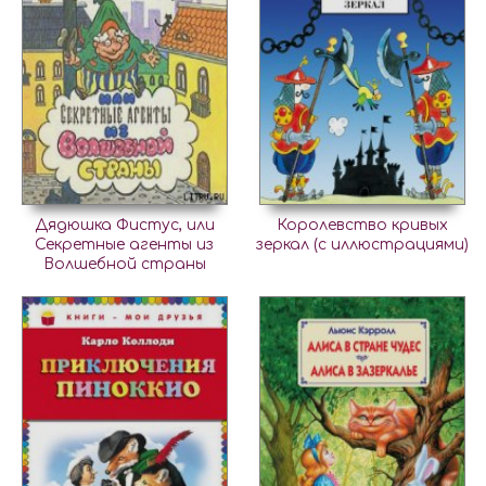
Дядюшка Фистус, или
Королевство кривых
Секретные агенты из
зеркал (с иллюстрациями)
Волшебной страны