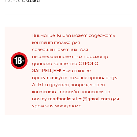
Жанр:
Сказки
Внимание! Книга может содержать
контент только для
совершеннолетних. Для
несовершеннолетних просмотр
данного контента
СТРОГО
ЗАПРЕЩЕН!
Если в книге
присутствует наличие пропаганды
ЛГБТ и другого, запрещенного
контента - просьба написать на
почту
readbookssites@gmail.com
для
удаления материала