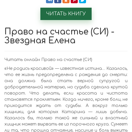
ЧИТАТЬ КНИГУ
Право на счастье (СИ) -
Звездная Елена
Читать онлайн Право на счастье (СИ)
«Не родись красивой» — известная истина… Казалось,
что ее жизнь предопределена с рождения до смерти:
она должна была стать верной супругой и
добродетельной матерью, но судьба сделала крутой
поворот. Что делать, если красота и чистота
становятся проклятьем. Когда ничего, кроме боли, не
приходится ждать от судьбы. А вокруг только
хищники, для которых Катарина — лишь добыча.
Казалось бы, только такой же сильный и властный
хищник может вырвать ее из порочного круга. Сумеет
ли та, что прошла отчаяние, насилие и боль выжить