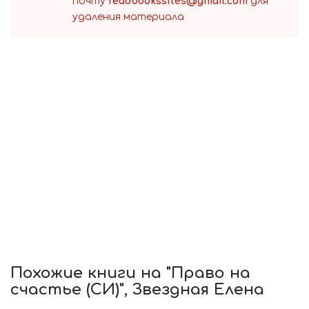
почту
readbookssites@gmail.com
для
удаления материала
Похожие книги на "Право на
счастье (СИ)", Звездная Елена