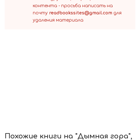
контента - просьба написать на
почту
readbookssites@gmail.com
для
удаления материала
Похожие книги на "Дымная гора",