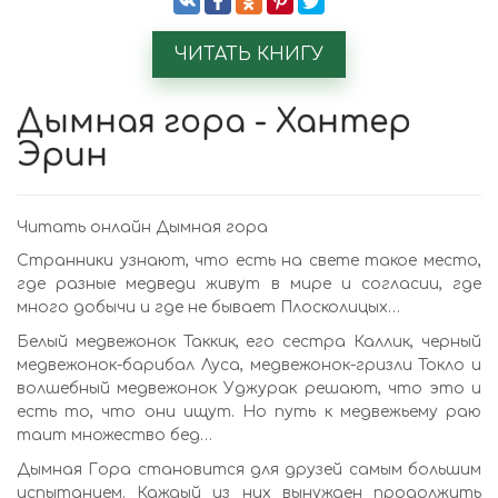
ЧИТАТЬ КНИГУ
Дымная гора - Хантер
Эрин
Читать онлайн Дымная гора
Странники узнают, что есть на свете такое место,
где разные медведи живут в мире и согласии, где
много добычи и где не бывает Плосколицых…
Белый медвежонок Таккик, его сестра Каллик, черный
медвежонок-барибал Луса, медвежонок-гризли Токло и
волшебный медвежонок Уджурак решают, что это и
есть то, что они ищут. Но путь к медвежьему раю
таит множество бед…
Дымная Гора становится для друзей самым большим
испытанием. Каждый из них вынужден продолжить