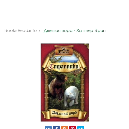
BooksRead.info
Дымная гора - Хантер Эрин