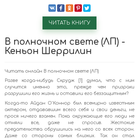
ЧИТАТЬ КНИГУ
В полночном свете (ЛП) -
Кеньон Шеррилин
Читать онлайн В полночном свете (ЛП)
Разве когда-нибудь Скрудж [1] думал, что с ним
случится именно это, прежде чем призраки
разрушили его жизнь и оставили его беззащитным?
Когда-то Айдан О'Коннор был всемирно известным
актером, отдававшим всего себя и свои деньги, не
прося ничего взамен. Пока окружающие его люди не
отняли все, даже не спросив. Жестокие
предательства обрушились на него со всех сторон.
Даже со стороны самых близких. Так он стал