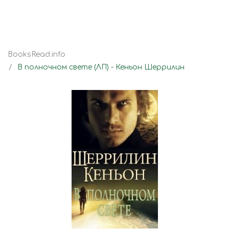
BooksRead.info
В полночном свете (ЛП) - Кеньон Шеррилин