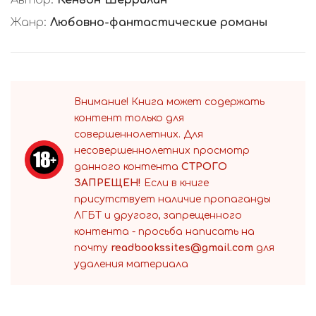
Автор:
Кеньон Шеррилин
Жанр:
Любовно-фантастические романы
Внимание! Книга может содержать
контент только для
совершеннолетних. Для
несовершеннолетних просмотр
данного контента
СТРОГО
ЗАПРЕЩЕН!
Если в книге
присутствует наличие пропаганды
ЛГБТ и другого, запрещенного
контента - просьба написать на
почту
readbookssites@gmail.com
для
удаления материала