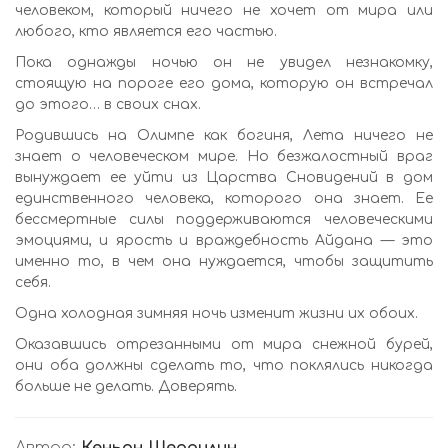
человеком, который ничего не хочет от мира или
любого, кто является его частью.
Пока однажды ночью он не увидел незнакомку,
стоящую на пороге его дома, которую он встречал
до этого… в своих снах.
Родившись на Олимпе как богиня, Лета ничего не
знает о человеческом мире. Но безжалостный враг
вынуждает ее уйти из Царства Сновидений в дом
единственного человека, которого она знает. Ее
бессмертные силы поддерживаются человеческими
эмоциями, и ярость и враждебность Айдана — это
именно то, в чем она нуждается, чтобы защитить
себя.
Одна холодная зимняя ночь изменит жизни их обоих.
Оказавшись отрезанными от мира снежной бурей,
они оба должны сделать то, что поклялись никогда
больше не делать. Доверять.