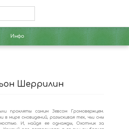
Инфо
ньон Шеррилин
были прокляты самим Зевсом Громовержцем.
 в мире сновидений, разыскивая тех, чьи сны
ркостью. И, найдя ее однажды, Охотник за