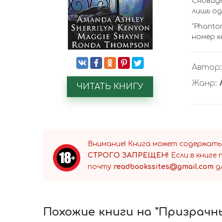
Сновиде
лишь од
"Phanto
номер кн
Автор
Жанр:
ЧИТАТЬ КНИГУ
Внимание! Книга может содержать
СТРОГО ЗАПРЕЩЕН!
Если в книге
почту
readbookssites@gmail.com
д
Похожие книги на "Призрачн