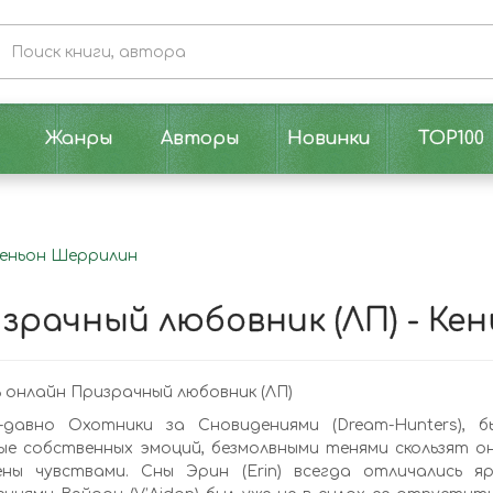
Жанры
Авторы
Новинки
TOP100
Кеньон Шеррилин
зрачный любовник (ЛП) - Ке
онлайн Призрачный любовник (ЛП)
-давно Охотники за Сновидениями (Dream-Hunters), 
е собственных эмоций, безмолвными тенями скользят они
ены чувствами. Сны Эрин (Erin) всегда отличались я