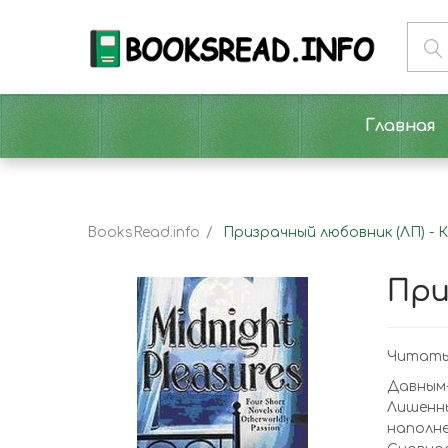
Главная
BooksRead.info
Призрачный любовник (ЛП) - 
При
Читать 
Давным
Лишенны
наполн