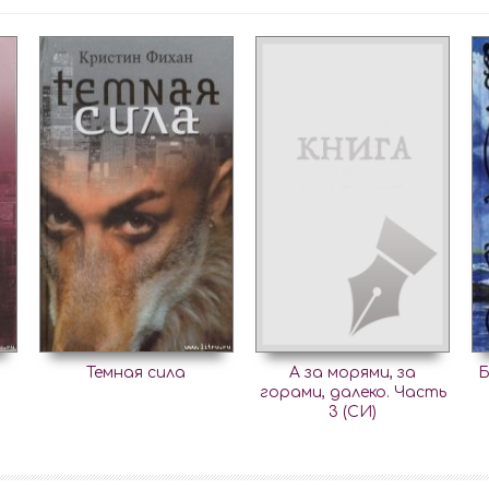
Темная сила
А за морями, за
Б
горами, далеко. Часть
3 (СИ)