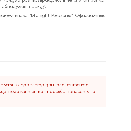
. Каждый раз, возвращаясь в ее сны он боялся
о обнаружит правду.
велл книги "Midnight Pleasures". Официальный
ннолетних просмотр данного контента
ещенного контента - просьба написать на