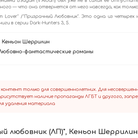
ниями Вэйдан (V’Aidan) был уже не в силах ее отпустить
ного — что она отвернется от него навсегда, как тольк
m Lover" /"Призрачный Любовник". Это одна из четырех но
иги в серии Dark-Hunters 3, 5.
:
Кеньон Шеррилин
Любовно-фантастические романы
 контент только для совершеннолетних. Для несоверше
 присутствует наличие пропаганды ЛГБТ и другого, запр
ля удаления материала
ый любовник (ЛП)", Кеньон Шеррилин