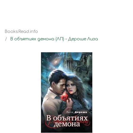
BooksRead.info
В объятиях демона (ЛП) - Дероше Лиза