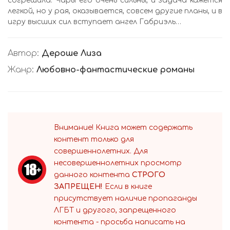
согрешила. Чары его очень сильны, и задача кажется
легкой, но у рая, оказывается, совсем другие планы, и в
игру высших сил вступает ангел Габриэль…
Автор:
Дероше Лиза
Жанр:
Любовно-фантастические романы
Внимание! Книга может содержать
контент только для
совершеннолетних. Для
несовершеннолетних просмотр
данного контента
СТРОГО
ЗАПРЕЩЕН!
Если в книге
присутствует наличие пропаганды
ЛГБТ и другого, запрещенного
контента - просьба написать на