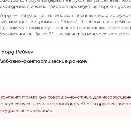
рилогии, которую вы держите в руках, вы узнаете не толь
какой драматический поворот приведет историю к долгож
 Уорд — популярная английская писательница, заслужи
ией молодежных романов "Числа". В книгах писательн
и, знакомыми каждому жизненными ситуациями, а героям
 Бесконечность. Книга 3" — заключительная часть трилоги
:
Уорд Рейчел
Любовно-фантастические романы
 контент только для совершеннолетних. Для несоверше
 присутствует наличие пропаганды ЛГБТ и другого, запр
ля удаления материала