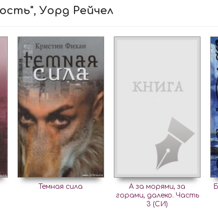
ость", Уорд Рейчел
Темная сила
А за морями, за
Б
горами, далеко. Часть
3 (СИ)