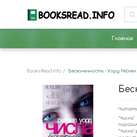
Главная
BooksRead.info
Бесконечность - Уорд Рейчел
Бес
Читать
"Числа
порази
"Числа"