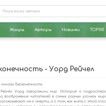
Жанры
Авторы
Новинки
TOP100
конечность - Уорд Рейчел
 онлайн Бесконечность
" Рейчел Уорд заворожили мир. История о подростках
ла воображение читателей в самых разных уголках мир
 рассказывают не о смерти, а о том, как жить с этой спо