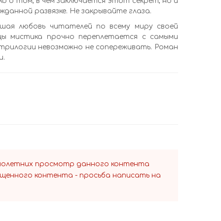
ко о том, в чем заключается этот секрет, но и
данной развязке. Не закрывайте глаза.
вшая любовь читателей по всему миру своей
ицы мистика прочно переплетается с самыми
 трилогии невозможно не сопереживать. Роман
и.
ннолетних просмотр данного контента
ещенного контента - просьба написать на