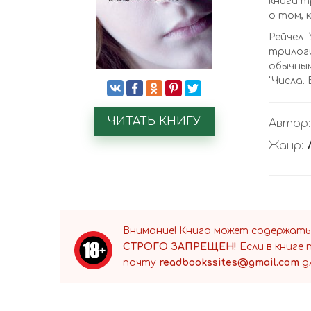
книги т
о том, 
Рейчел
трилог
обычным
"Числа.
ЧИТАТЬ КНИГУ
Автор
Жанр:
Внимание! Книга может содержать
СТРОГО ЗАПРЕЩЕН!
Если в книге
почту
readbookssites@gmail.com
д