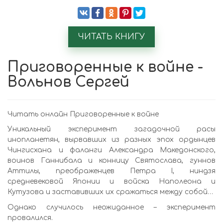
ЧИТАТЬ КНИГУ
Приговоренные к войне -
Вольнов Сергей
Читать онлайн Приговоренные к войне
Уникальный эксперимент загадочной расы
инопланетян, вырвавших из разных эпох ордынцев
Чингисхана и фаланги Александра Македонского,
воинов Ганнибала и конницу Святослава, гуннов
Аттилы, преображенцев Петра I, ниндзя
средневековой Японии и войска Наполеона и
Кутузова и заставивших их сражаться между собой…
Однако случилось неожиданное – эксперимент
провалился.