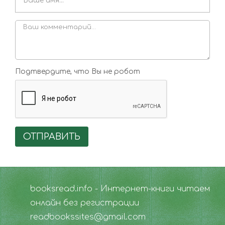
Подтвердите, что Вы не робот
ОТПРАВИТЬ
booksread.info - Интернет-книги читаем
онлайн без регистрации
readbookssites@gmail.com