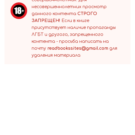
несовершеннолетних просмотр
данного контента
СТРОГО
ЗАПРЕЩЕН!
Если в книге
присутствует наличие пропаганды
ЛГБТ и другого, запрещенного
контента - просьба написать на
почту
readbookssites@gmail.com
для
удаления материала