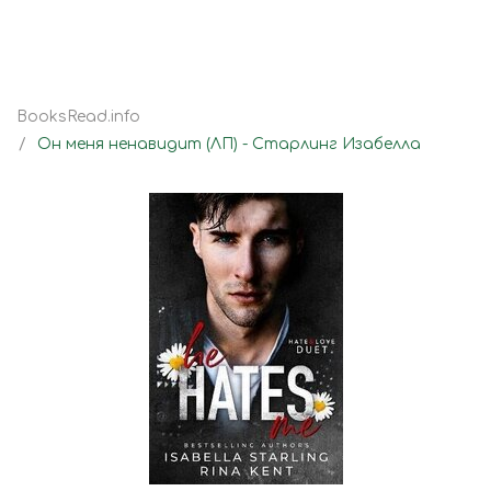
BooksRead.info
Он меня ненавидит (ЛП) - Старлинг Изабелла