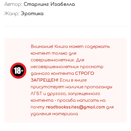
Автор:
Старлинг Изабелла
Жанр:
Эротика
Внимание! Книга может содержать
контент только для
совершеннолетних. Для
несовершеннолетних просмотр
данного контента
СТРОГО
ЗАПРЕЩЕН!
Если в книге
присутствует наличие пропаганды
ЛГБТ и другого, запрещенного
контента - просьба написать на
почту
readbookssites@gmail.com
для
удаления материала