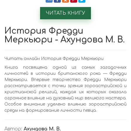
ЧИТАТЬ КНИГУ
История Фредди
Меркьюри - Ахундова М. В.
Читать онлайн История Фредди Меркьюри
Книга посвящена одной из самых загадочных
личностей в истории британского рока — Фредди
Меркьюри. Впервые творчество Фредди Меркьюри
рассматривается с точки зрения зороастрийской и
христианской религий, каждая их которых оказала
огромное влияние на духовный мир великого мастера.
Особое внимание уделено влиянию зороастрийской
среды на формирование личности певца.
Автор:
Ахундова М. В.