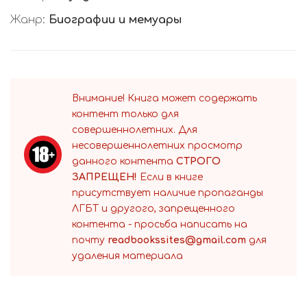
Жанр:
Биографии и мемуары
Внимание! Книга может содержать
контент только для
совершеннолетних. Для
несовершеннолетних просмотр
данного контента
СТРОГО
ЗАПРЕЩЕН!
Если в книге
присутствует наличие пропаганды
ЛГБТ и другого, запрещенного
контента - просьба написать на
почту
readbookssites@gmail.com
для
удаления материала