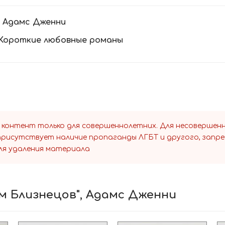
:
Адамс Дженни
Короткие любовные романы
 контент только для совершеннолетних. Для несоверше
 присутствует наличие пропаганды ЛГБТ и другого, запр
ля удаления материала
ом Близнецов", Адамс Дженни