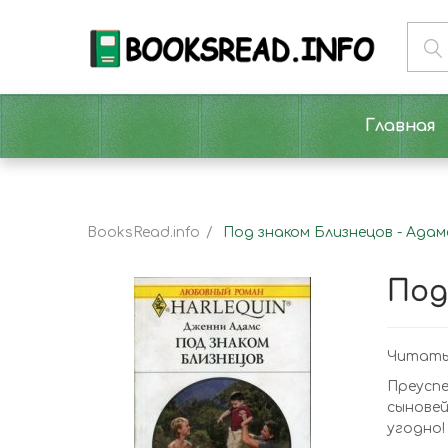
Главная
BooksRead.info
Под знаком Близнецов - Ада
Под
Читать 
Преусп
сынове
угодно!