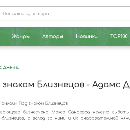
Жанры
Авторы
Новинки
TOP100
мс Дженни
 знаком Близнецов - Адамс 
онлайн Под знаком Близнецов
евающего бизнесмена Макса Сандерса нелегко выбить 
й-близнецов, а вслед за ними и их очаровательной ня