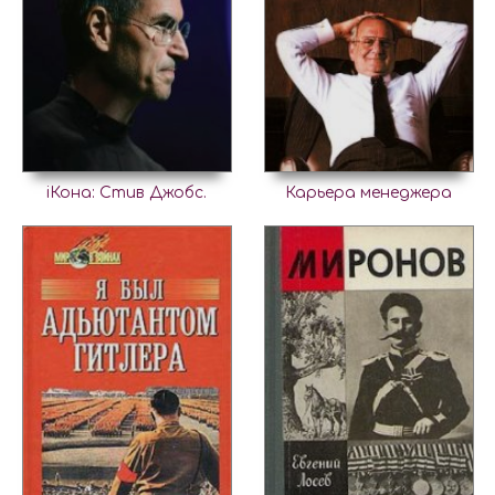
iКона: Стив Джобс.
Карьера менеджера