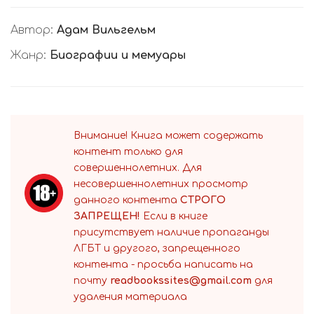
Автор:
Адам Вильгельм
Жанр:
Биографии и мемуары
Внимание! Книга может содержать
контент только для
совершеннолетних. Для
несовершеннолетних просмотр
данного контента
СТРОГО
ЗАПРЕЩЕН!
Если в книге
присутствует наличие пропаганды
ЛГБТ и другого, запрещенного
контента - просьба написать на
почту
readbookssites@gmail.com
для
удаления материала