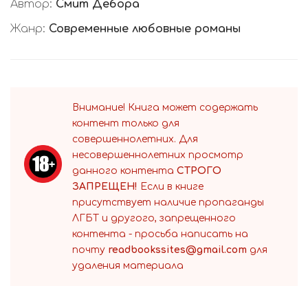
Автор:
Смит Дебора
Жанр:
Современные любовные романы
Внимание! Книга может содержать
контент только для
совершеннолетних. Для
несовершеннолетних просмотр
данного контента
СТРОГО
ЗАПРЕЩЕН!
Если в книге
присутствует наличие пропаганды
ЛГБТ и другого, запрещенного
контента - просьба написать на
почту
readbookssites@gmail.com
для
удаления материала