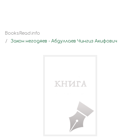
BooksRead.info
Закон негодяев - Абдуллаев Чингиз Акифович