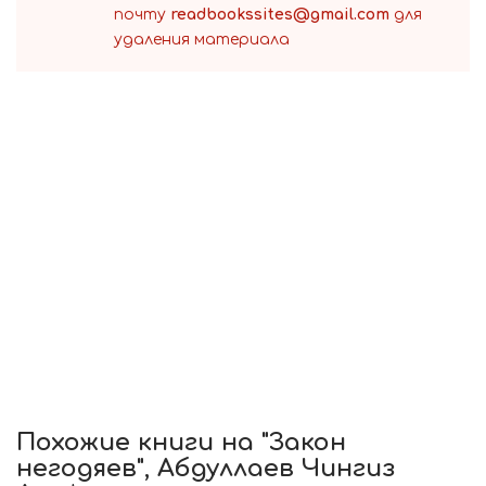
почту
readbookssites@gmail.com
для
удаления материала
Похожие книги на "Закон
негодяев", Абдуллаев Чингиз