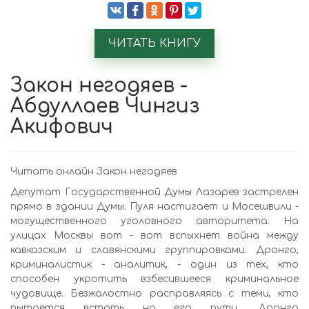
ЧИТАТЬ КНИГУ
Закон негодяев -
Абдуллаев Чингиз
Акифович
Читать онлайн Закон негодяев
Депутат Государственной Думы Лазарев застрелен
прямо в здании Думы. Пуля настигает и Мосешвили -
могущественного уголовного авторитета. На
улицах Москвы вот - вот вспыхнет война между
кавказским и славянскими группировками. Дронго,
криминалистик - аналитик, - один из тех, кто
способен укротить взбесившееся криминальное
чудовище. Безжалостно расправляясь с теми, кто
пытается встать на его пути, Дронго