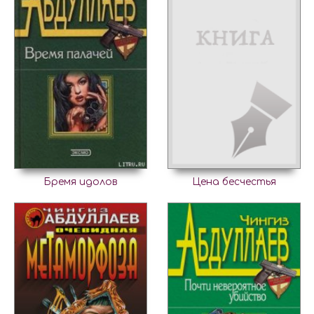
Бремя идолов
Цена бесчестья