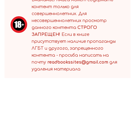
контент только для
совершеннолетних. Для
несовершеннолетних просмотр
данного контента
СТРОГО
ЗАПРЕЩЕН!
Если в книге
присутствует наличие пропаганды
ЛГБТ и другого, запрещенного
контента - просьба написать на
почту
readbookssites@gmail.com
для
удаления материала