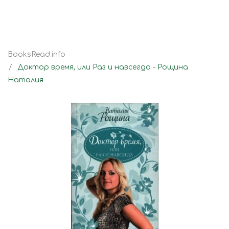
BooksRead.info
Доктор время, или Раз и навсегда - Рощина
Наталия