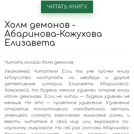
ЧИТАТЬ КНИГУ
Холм демонов -
Абаринова-Кожухова
Елизавета
Читать онлайн Холм демонов
Уважаемый Читатель! Если ты уже прочел книгу
«Искусство наступать на швабру» и другие
детективные истории Елизаветы Абариновой-
Кожуховой, то будешь немало удивлен, открыв книгу
«Холм демонов». Если не читал — будешь удивлен не
меньше. Но это — приятное удивление. Удивление
открытия талантливого самобытного автора,
умеющего сломать закоснелые жанровые рамки и
ввести читателя в свой мир или, выражаясь по-
научному, микрокосм. На сей раз госпожа Абаринова-