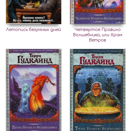
Летопись безумных дней
Четвертое Правило
Волшебника, или Храм
Ветров