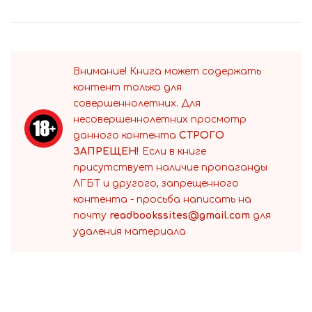
Внимание! Книга может содержать
контент только для
совершеннолетних. Для
несовершеннолетних просмотр
данного контента
СТРОГО
ЗАПРЕЩЕН!
Если в книге
присутствует наличие пропаганды
ЛГБТ и другого, запрещенного
контента - просьба написать на
почту
readbookssites@gmail.com
для
удаления материала