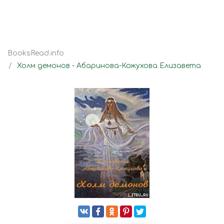
BooksRead.info
Холм демонов - Абаринова-Кожухова Елизавета