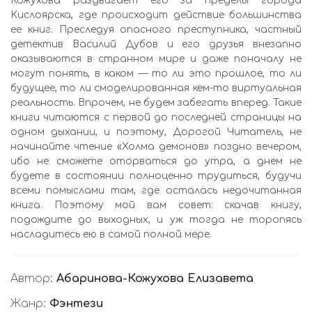
Кожухова раздвигает его за пределы города
Кислоярска, где происходит действие большинства
ее книг. Преследуя опасного преступника, частный
детектив Василий Дубов и его друзья внезапно
оказываются в странном мире и даже поначалу не
могут понять, в каком — то ли это прошлое, то ли
будущее, то ли смоделированная кем-то виртуальная
реальность. Впрочем, не будем забегать вперед. Такие
книги читаются с первой до последней страницы на
одном дыхании, и поэтому, Дорогой Читатель, не
начинайте чтение «Холма демонов» поздно вечером,
ибо не сможете оторваться до утра, а днем не
будете в состоянии полноценно трудиться, будучи
всеми помыслами там, где осталась недочитанная
книга. Поэтому мой вам совет: скачав книгу,
подождите до выходных, и уж тогда не торопясь
насладитесь ею в самой полной мере.
Автор:
Абаринова-Кожухова Елизавета
Жанр:
Фэнтези