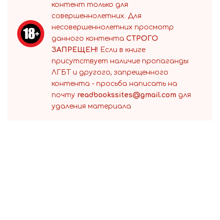
контент только для
совершеннолетних. Для
несовершеннолетних просмотр
данного контента
СТРОГО
ЗАПРЕЩЕН!
Если в книге
присутствует наличие пропаганды
ЛГБТ и другого, запрещенного
контента - просьба написать на
почту
readbookssites@gmail.com
для
удаления материала