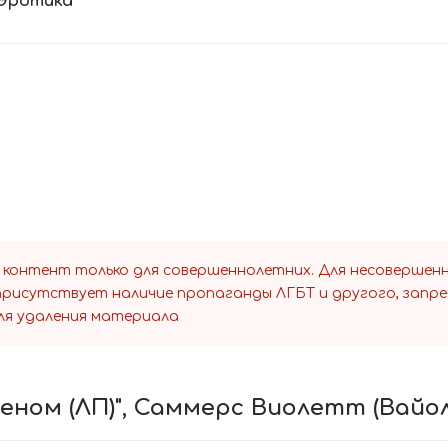
Эротика
 контент только для совершеннолетних. Для несоверше
 присутствует наличие пропаганды ЛГБТ и другого, запр
ля удаления материала
еном (ЛП)", Саммерс Виолетт (Вайо