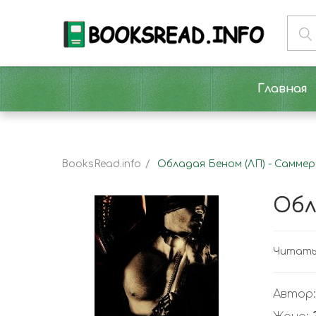
Главная
BooksRead.info
Обладая Беном (ЛП) - Самме
Обл
Читать 
Автор