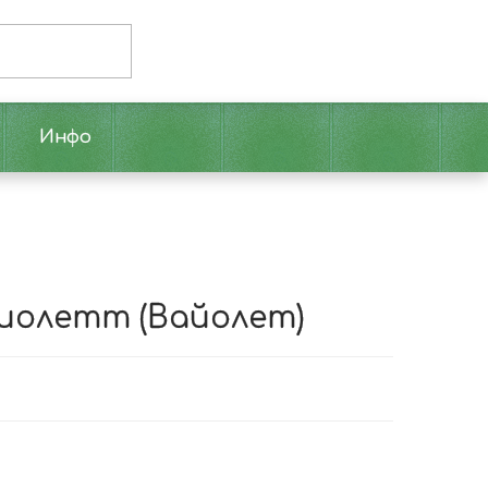
Инфо
Виолетт (Вайолет)