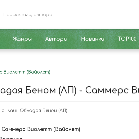
Жанры
Авторы
Новинки
TOP100
рс Виолетт (Вайолет)
адая Беном (ЛП) - Саммерс 
онлайн Обладая Беном (ЛП)
:
Саммерс Виолетт (Вайолет)