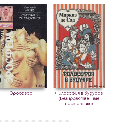
Эросфера
Философия в будуаре
(Безнравственные
наставники)