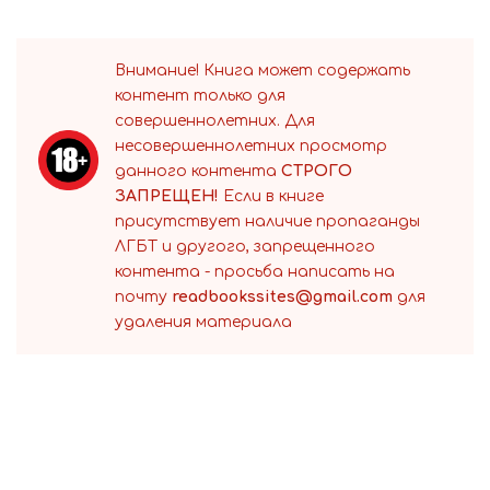
Внимание! Книга может содержать
контент только для
совершеннолетних. Для
несовершеннолетних просмотр
данного контента
СТРОГО
ЗАПРЕЩЕН!
Если в книге
присутствует наличие пропаганды
ЛГБТ и другого, запрещенного
контента - просьба написать на
почту
readbookssites@gmail.com
для
удаления материала