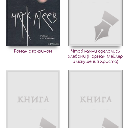
Роман с кокаином
Чтоб камни сделались
хлебами (Норман Мейлер
и искушения Христа)