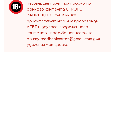
несовершеннолетних просмотр
данного контента
СТРОГО
ЗАПРЕЩЕН!
Если в книге
присутствует наличие пропаганды
ЛГБТ и другого, запрещенного
контента - просьба написать на
почту
readbookssites@gmail.com
для
удаления материала