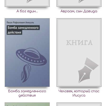
А бог един...
Авраам, сын Давида
Бомба замедленного
Человек, который спас
действия
Иисуса