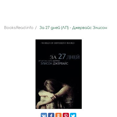
BooksRead.info
За 27 дней (ЛП) - Джервайс Элисон