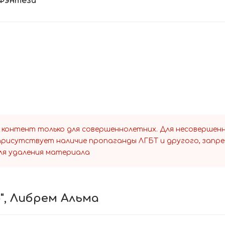
Фэнтези
 контент только для совершеннолетних. Для несоверше
 присутствует наличие пропаганды ЛГБТ и другого, запр
ля удаления материала
)", Либрем Альма