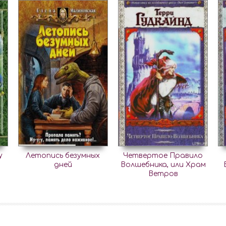
у
Летопись безумных
Четвертое Правило
дней
Волшебника, или Храм
Ветров