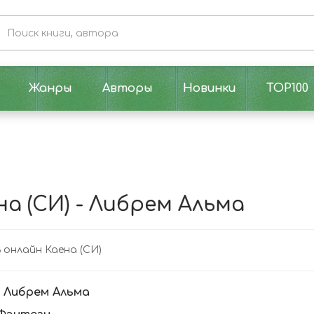
Жанры
Авторы
Новинки
TOP100
на (СИ) - Либрем Альма
онлайн Каена (СИ)
:
Либрем Альма