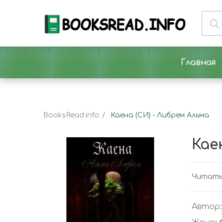
Главная
BooksRead.info
Каена (СИ) - Либрем Альма
Кае
Читать 
Автор